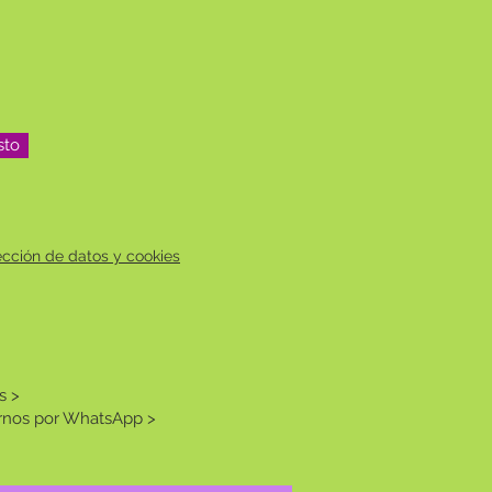
sto
tección de datos y cookies
s >
rnos por WhatsApp >