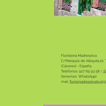
Floristería Madreselva
C/Marqués de Albayda,10. T
(Cáceres) - España.
Teléfonos: 927 65 93 58 /
6
(tenemos
WhatsApp
)
mail:
florismadreselvatruji