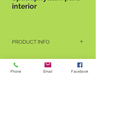
interior
PRODUCT INFO
El Spathiphyllum es una planta para 
interior, está disponible prácticamente 
todo el año. Consultar.
Phone
Email
Facebook
Solicitar presupuesto
Floristería Madreselva
C/Marqués de Albayda,10. Trujillo -
10200
(Cáceres) - España.
Teléfonos:
927 65 93 58
/
662 668 445
(tenemos
WhatsApp
)
mail:
florismadreselvatruji@hotmail.es
Síguenos en redes sociales >